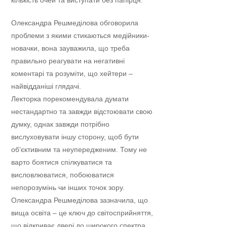
Олександра Решмеділова обговорила
проблеми з якими стикаються медійники-
новачки, вона зауважила, що треба
правильно реагувати на негативні
коментарі та розуміти, що хейтери –
найвідданіші глядачі.
Лекторка порекомендувала думати
нестандартно та завжди відстоювати свою
думку, однак завжди потрібно
вислуховувати іншу сторону, щоб бути
об’єктивним та неупередженим. Тому не
варто боятися спілкуватися та
висловлюватися, побоюватися
непорозумінь чи інших точок зору.
Олександра Решмеділова зазначила, що
вища освіта – це ключ до світосприйняття,
що відкриває двері до широкого спектра