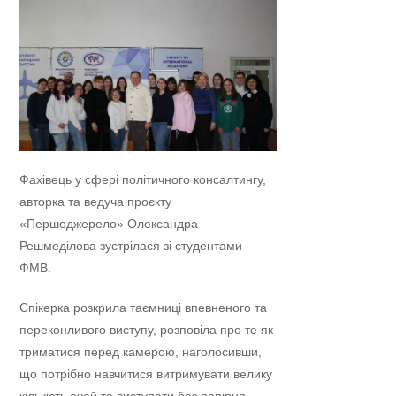
Фахівець у сфері політичного консалтингу,
авторка та ведуча проєкту
«Першоджерело» Олександра
Решмеділова зустрілася зі студентами
ФМВ.
Спікерка розкрила таємниці впевненого та
переконливого виступу, розповіла про те як
триматися перед камерою, наголосивши,
що потрібно навчитися витримувати велику
кількість очей та виступати без папірця.