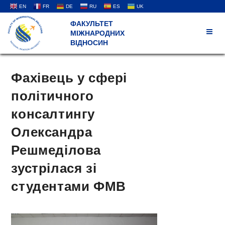
EN
FR
DE
RU
ES
UK
ФАКУЛЬТЕТ
МІЖНАРОДНИХ
ВІДНОСИН
Фахівець у сфері
політичного
консалтингу
Олександра
Решмеділова
зустрілася зі
студентами ФМВ