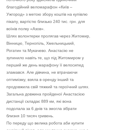
благодійний веломарафон «Київ –
Ужгород» з метою збору коштів на купівлю
пікапу, вартістю близько 240 тис. грн. для
воїнів полку «Азов».
Шлях волонтерки пролягав через Житомир,
Вінницю, Тернопіль, Хмельницький,
Рогатин та Мукачево. Анастасію не
зупинило навіть те, що під Житомиром у
перший же день марафону її велосипед
зламався. Але дівчина, не втрачаючи
оптимізму, взяла в оренду інший та
продовжила свій тяжкий та героїчний шлях.
Загальна довжина пройденої Анастасією
дистанції складає 889 км, які вона
подолала за 6 днів та змогла зібрати
близня 10 тисяч гривень.
По переду що велика робота аби купити