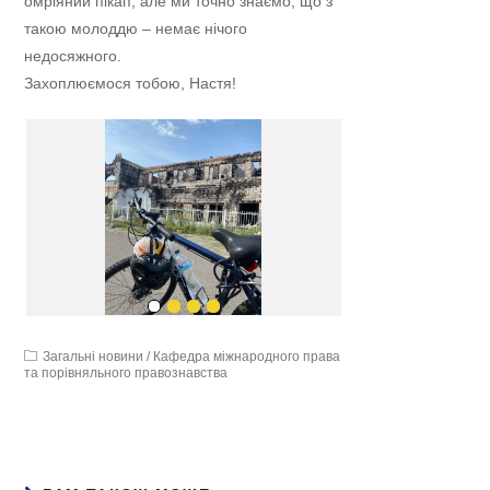
омріяний пікап, але ми точно знаємо, що з
такою молоддю – немає нічого
недосяжного.
Захоплюємося тобою, Настя!
Загальні новини
/
Кафедра міжнародного права
та порівняльного правознавства