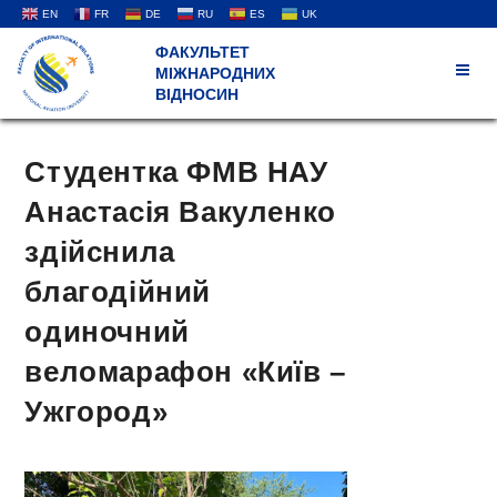
EN
FR
DE
RU
ES
UK
ФАКУЛЬТЕТ
МІЖНАРОДНИХ
ВІДНОСИН
Студентка ФМВ НАУ
Анастасія Вакуленко
здійснила
благодійний
одиночний
веломарафон «Київ –
Ужгород»